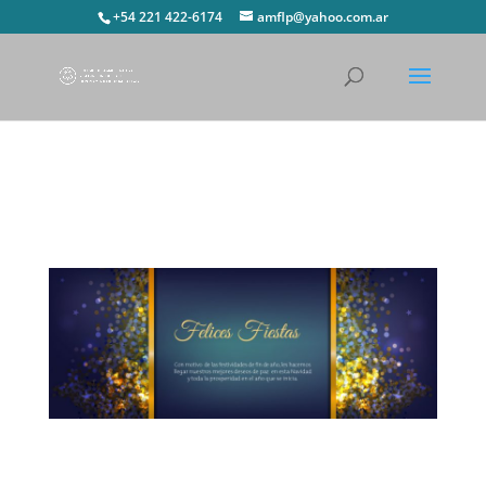
+54 221 422-6174
amflp@yahoo.com.ar