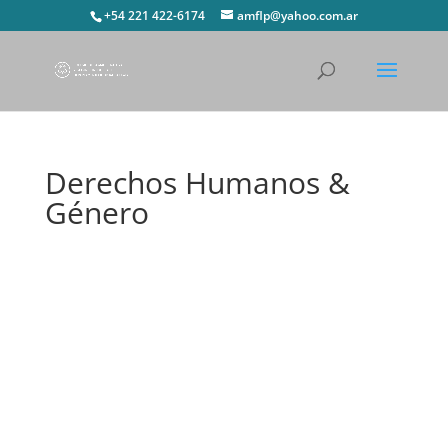
+54 221 422-6174
amflp@yahoo.com.ar
Derechos Humanos &
Género