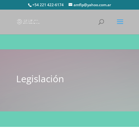
+54 221 422-6174
amflp@yahoo.com.ar
Legislación