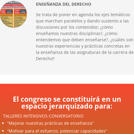
ENSEÑANZA DEL DERECHO
Se trata de poner en agenda los ejes temáticos
que marchan paralelos y dando sustento a las
discusiones por los contenidos: ¿cómo
enseñamos nuestras disciplinas?, ¿cómo
entendemos que deben enseñarse?, ¿cuáles son
nuestras experiencias y prácticas concretas en
la enseñanza de las asignaturas de la carrera de
Derecho?
El congreso se constituirá en un
espacio jerarquizado para:
TALLERES INTENSIVOS CONVERSATORIO
“Mejorar nuestras prácticas de enseñanza”
“Motivar para el esfuerzo, potenciar capacidades”