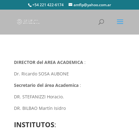
+54 221 422-6174
amflp@yahoo.com.ar
DIRECTOR del AREA ACADEMICA
:
Dr. Ricardo SOSA AUBONE
Secretario del área Academica
:
DR. STEFANIZZI Horacio.
DR. BILBAO Martín Isidro
INSTITUTOS
: