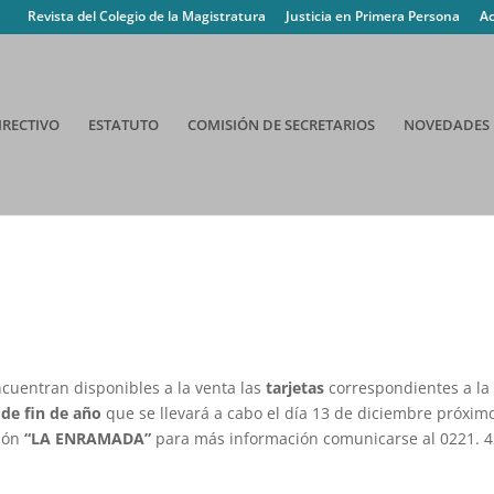
Revista del Colegio de la Magistratura
Justicia en Primera Persona
Ac
IRECTIVO
ESTATUTO
COMISIÓN DE SECRETARIOS
NOVEDADES
cuentran disponibles a la venta las
tarjetas
correspondientes a la
 de fin de año
que se llevará a cabo el día 13 de diciembre próxim
alón
“LA ENRAMADA”
para más información comunicarse al 0221. 4