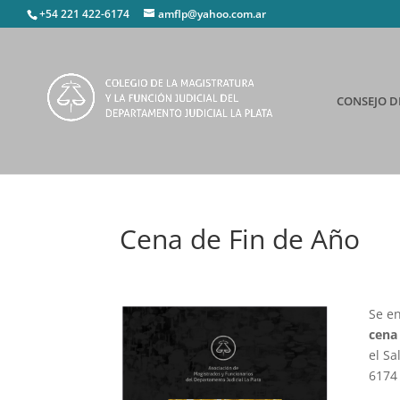
+54 221 422-6174
amflp@yahoo.com.ar
CONSEJO D
Cena de Fin de Año
Se en
cena
el S
6174